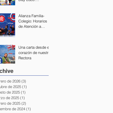
Fortaleciendo
nuestra Alianza
Educativa
Alianza Familia-
Colegio: Horarios
de Atención a
Padres 2026
Una carta desde el
corazón de nuestra
Rectora
chive
rero de 2026
(3)
3 entradas
ubre de 2025
(1)
1 entrada
sto de 2025
(1)
1 entrada
zo de 2025
(1)
1 entrada
rero de 2025
(2)
2 entradas
iembre de 2024
(1)
1 entrada