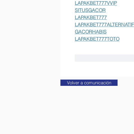
LAPAKBET777VVIP
SITUSGACOR
LAPAKBET777
LAPAKBET777ALTERNATIF
GACORHABIS
LAPAKBET777TOTO
Me gusta
Reaccion
Volver a comunicación