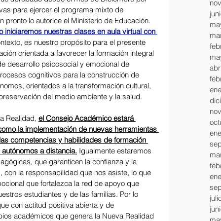
nov
vas para ejercer el programa mixto de 
jun
pronto lo autorice el Ministerio de Educación. 
ma
o iniciaremos nuestras clases en aula virtual con 
mar
ntexto, es nuestro propósito para el presente 
feb
ción orientada a favorecer la formación integral 
ma
e desarrollo psicosocial y emocional de 
abr
procesos cognitivos para la construcción de 
feb
omos, orientados a la transformación cultural, 
ene
 preservación del medio ambiente y la salud. 
dic
nov
a Realidad, 
el Consejo Académico estará 
oct
í como la implementación de nuevas herramientas 
ene
 las competencias y habilidades de formación 
sep
s autónomos a distancia.
 Igualmente estaremos 
mar
agógicas, que garanticen la confianza y la 
feb
 con la responsabilidad que nos asiste, lo que 
ene
cional que fortalezca la red de apoyo que 
sep
stros estudiantes y de las familias. Por lo 
jul
que con actitud positiva abierta y de 
jun
os académicos que genera la Nueva Realidad 
ma