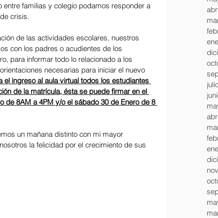
o entre familias y colegio podamos responder a 
abr
e crisis. 
mar
feb
iación de las actividades escolares, nuestros 
ene
s con los padres o acudientes de los 
dic
ro, para informar todo lo relacionado a los 
oct
orientaciones necesarias para iniciar el nuevo 
sep
el ingreso al aula virtual todos los estudiantes 
jul
ión de la matrícula, ésta se puede firmar en el 
jun
ero de 8AM a 4PM y/o el sábado 30 de Enero de 8 
ma
abr
mar
emos un mañana distinto con mi mayor 
feb
osotros la felicidad por el crecimiento de sus 
ene
dic
nov
oct
sep
ma
mar