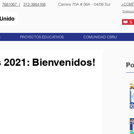
7681067 |
313 3864168
​​Carrera 70A # 56A - 04/08 Sur
>COMP
*Instruc
S
PROYECTOS EDUCATIVOS
COMUNIDAD CBRU
s 2021: Bienvenidos!
Po