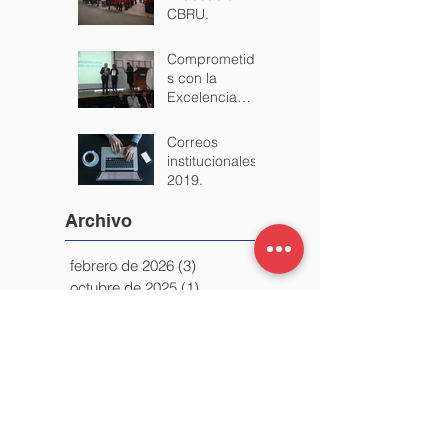
Plan de
Evacuación
CBRU.
Comprometido
s con la
Excelencia
+200 EFQM
Correos
institucionales
2019.
Archivo
febrero de 2026
(3)
3 entradas
octubre de 2025
(1)
1 entrada
agosto de 2025
(1)
1 entrada
marzo de 2025
(1)
1 entrada
febrero de 2025
(2)
2 entradas
diciembre de 2024
(1)
1 entrada
noviembre de 2024
(1)
1 entrada