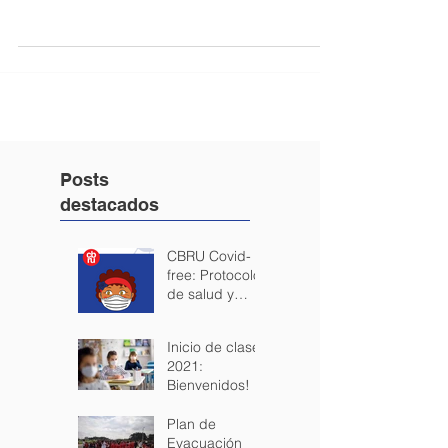
Familia DE LOS ESTUDIANTES DE
PREESCOLAR PRIMARIA Y SECUNDARIA Sea
este el espacio para...
Posts
destacados
CBRU Covid-
free: Protocolo
de salud y
seguridad para
los estudiantes.
Inicio de clases
2021:
Bienvenidos!