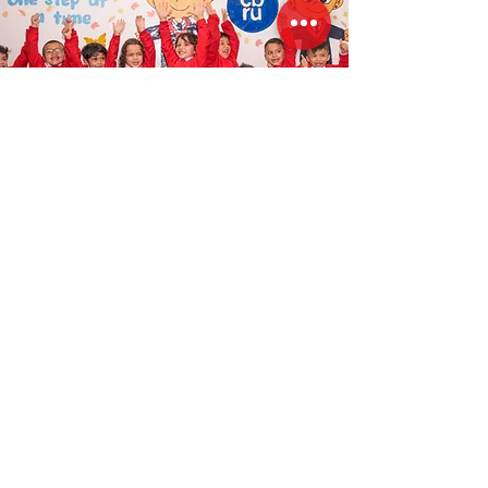
​​Carrera 70A # 56A - 04/08 Sur
Villa del Río, Bogotá, Colombia
313 3864168
admisiones@colegiobilinguereinounido.edu.co