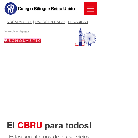
>COMPARTIR<
|
PAGOS EN LÍNEA*
|
PRIVACIDAD
*Instrucciones de pagos
El
CBRU
para todos!
Estos son algunos de los servicios