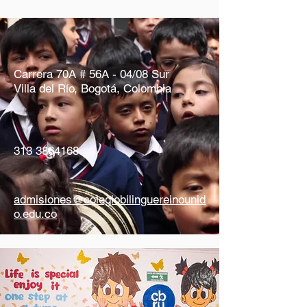
​​Carrera 70A # 56A - 04/08 Sur
Villa del Río, Bogotá, Colombia
313 3864168
admisiones@colegiobilinguereinounid
o.edu.co