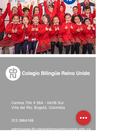
​​Carrera 70A # 56A - 04/08 Sur
Villa del Río, Bogotá, Colombia
313 3864168
admisiones@colegiobilinguereinounido.edu.co