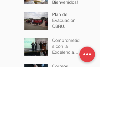
Inicio de clases
2021:
Bienvenidos!
Plan de
Evacuación
CBRU.
Comprometido
s con la
Excelencia
+200 EFQM
Correos
institucionales
2019.
Archivo
febrero de 2026
(3)
3 entradas
octubre de 2025
(1)
1 entrada
agosto de 2025
(1)
1 entrada
marzo de 2025
(1)
1 entrada