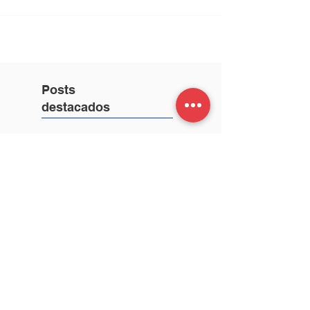
Posts
destacados
CBRU Covid-
free: Protocolo
de salud y
seguridad para
los estudiantes.
Inicio de clases
2021:
Bienvenidos!
Plan de
Evacuación