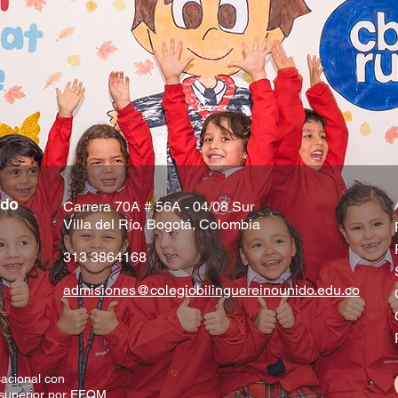
​​Carrera 70A # 56A - 04/08 Sur
Villa del Río, Bogotá, Colombia
313 3864168
admisiones@colegiobilinguereinounido.edu.co
acional con
 superior por EFQM.