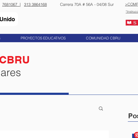
7681067 |
313 3864168
​​Carrera 70A # 56A - 04/08 Sur
>COMP
*Instruc
S
PROYECTOS EDUCATIVOS
COMUNIDAD CBRU
 CBRU
lares
Po