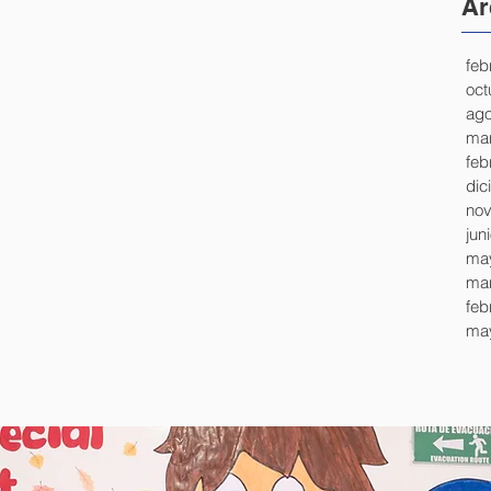
Ar
feb
oct
ago
mar
feb
dic
nov
jun
ma
mar
feb
ma