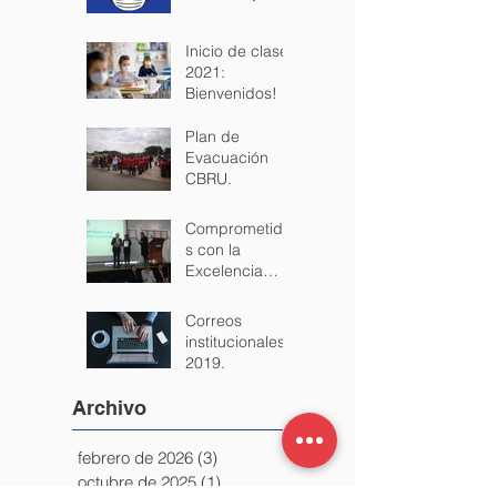
CBRU Covid-
free: Protocolo
de salud y
seguridad para
los estudiantes.
Inicio de clases
2021:
Bienvenidos!
Plan de
Evacuación
CBRU.
Comprometido
s con la
Excelencia
+200 EFQM
Correos
institucionales
2019.
Archivo