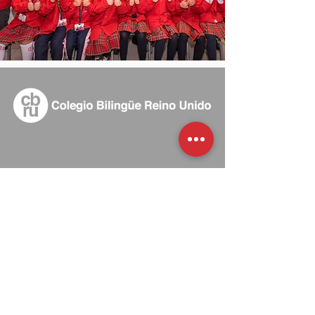
​​Carrera 70A # 56A - 04/08 Sur
Villa del Río, Bogotá, Colombia
313 3864168
admisiones@colegiobilinguereinounido.edu.co
Educación Preescolar, Básica y Media
Vocacional con acreditación de excelencia en
grado muy superior por EFQM.