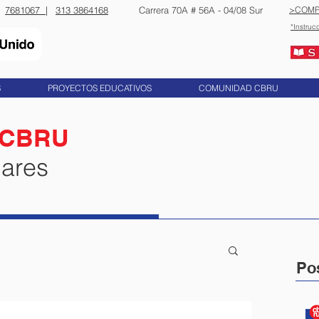
7681067 |
313 3864168
​​Carrera 70A # 56A - 04/08 Sur
>COMP
*Instruc
S
PROYECTOS EDUCATIVOS
COMUNIDAD CBRU
 CBRU
lares
Po