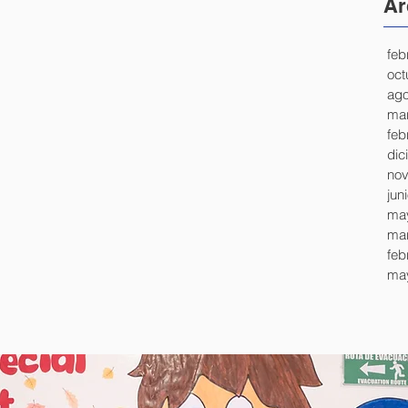
Ar
feb
oct
ago
mar
feb
dic
nov
jun
ma
mar
feb
ma