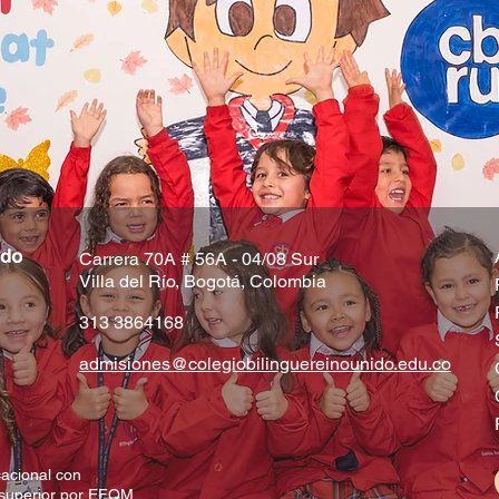
​​Carrera 70A # 56A - 04/08 Sur
Villa del Río, Bogotá, Colombia
313 3864168
admisiones@colegiobilinguereinounido.edu.co
acional con
 superior por EFQM.