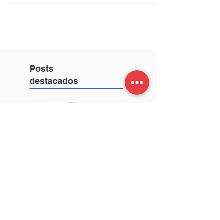
Posts
destacados
CBRU Covid-
free: Protocolo
de salud y
seguridad para
los estudiantes.
Inicio de clases
2021:
Bienvenidos!
Plan de
Evacuación