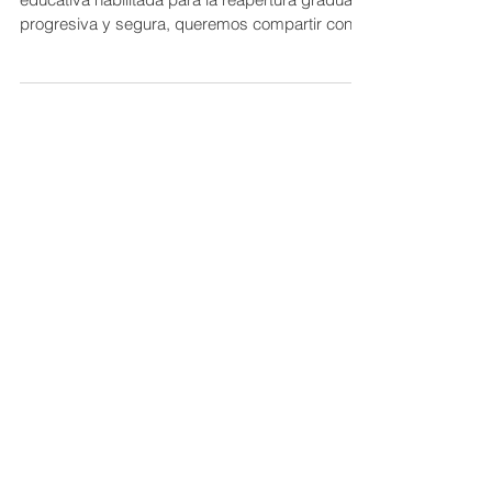
de bioseguridad.
Desde la comunidad CBRU y como institución
educativa habilitada para la reapertura gradual,
progresiva y segura, queremos compartir con...