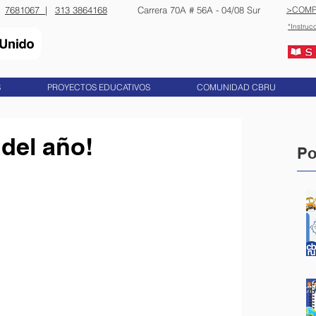
7681067 |
313 3864168
​​Carrera 70A # 56A - 04/08 Sur
>COMP
*Instruc
S
PROYECTOS EDUCATIVOS
COMUNIDAD CBRU
del año!
Po