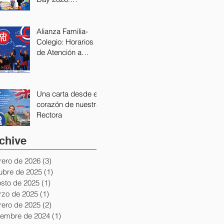
Fortaleciendo
nuestra Alianza
Educativa
Alianza Familia-
Colegio: Horarios
de Atención a
Padres 2026
Una carta desde el
corazón de nuestra
Rectora
chive
rero de 2026
(3)
3 entradas
ubre de 2025
(1)
1 entrada
sto de 2025
(1)
1 entrada
zo de 2025
(1)
1 entrada
rero de 2025
(2)
2 entradas
iembre de 2024
(1)
1 entrada