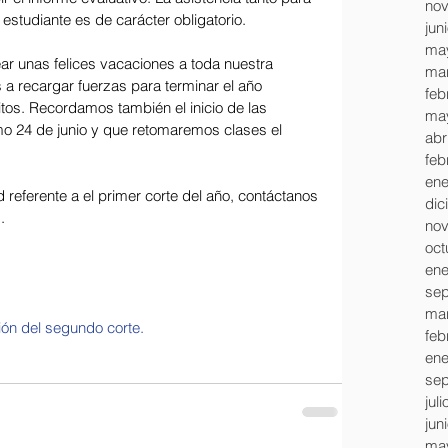
nov
estudiante es de carácter obligatorio.
jun
ma
 unas felices vacaciones a toda nuestra 
mar
s a recargar fuerzas para terminar el año 
feb
tos. Recordamos también el inicio de las 
ma
mo 24 de junio y que retomaremos clases el 
abr
feb
ene
d referente a el primer corte del año, contáctanos 
dic
.
nov
oct
ene
sep
mar
ción del segundo corte.
feb
ene
sep
jul
jun
ma