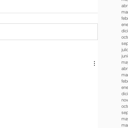
abr
mar
feb
ene
dic
oct
sep
jul
jun
ma
abr
mar
feb
ene
dic
nov
oct
sep
ma
mar