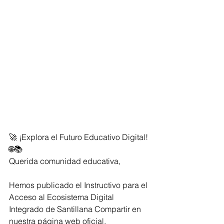
🚀 ¡Explora el Futuro Educativo Digital! 
🌐📚
Querida comunidad educativa,
Hemos publicado el Instructivo para el 
Acceso al Ecosistema Digital 
Integrado de Santillana Compartir en 
nuestra página web oficial. 