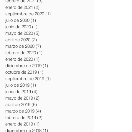
febrero de 2021
(3)
3 entradas
enero de 2021
(2)
2 entradas
septiembre de 2020
(1)
1 entrada
julio de 2020
(1)
1 entrada
junio de 2020
(1)
1 entrada
mayo de 2020
(5)
5 entradas
abril de 2020
(2)
2 entradas
marzo de 2020
(7)
7 entradas
febrero de 2020
(1)
1 entrada
enero de 2020
(1)
1 entrada
diciembre de 2019
(1)
1 entrada
octubre de 2019
(1)
1 entrada
septiembre de 2019
(1)
1 entrada
julio de 2019
(1)
1 entrada
junio de 2019
(4)
4 entradas
mayo de 2019
(2)
2 entradas
abril de 2019
(5)
5 entradas
marzo de 2019
(4)
4 entradas
febrero de 2019
(2)
2 entradas
enero de 2019
(1)
1 entrada
diciembre de 2018
(1)
1 entrada