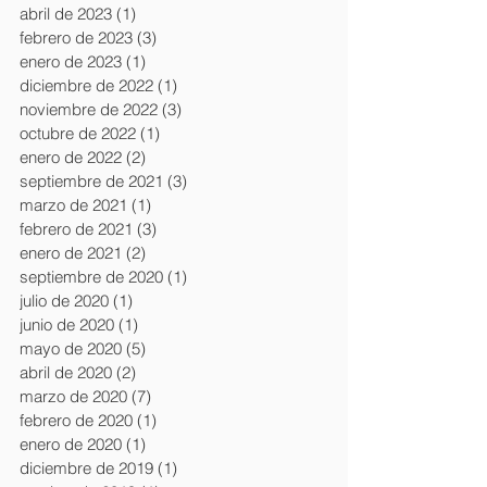
abril de 2023
(1)
1 entrada
febrero de 2023
(3)
3 entradas
enero de 2023
(1)
1 entrada
diciembre de 2022
(1)
1 entrada
noviembre de 2022
(3)
3 entradas
octubre de 2022
(1)
1 entrada
enero de 2022
(2)
2 entradas
septiembre de 2021
(3)
3 entradas
marzo de 2021
(1)
1 entrada
febrero de 2021
(3)
3 entradas
enero de 2021
(2)
2 entradas
septiembre de 2020
(1)
1 entrada
julio de 2020
(1)
1 entrada
junio de 2020
(1)
1 entrada
mayo de 2020
(5)
5 entradas
abril de 2020
(2)
2 entradas
marzo de 2020
(7)
7 entradas
febrero de 2020
(1)
1 entrada
enero de 2020
(1)
1 entrada
diciembre de 2019
(1)
1 entrada