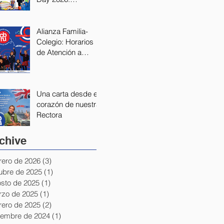
Fortaleciendo
nuestra Alianza
Educativa
Alianza Familia-
Colegio: Horarios
de Atención a
Padres 2026
Una carta desde el
corazón de nuestra
Rectora
chive
rero de 2026
(3)
3 entradas
ubre de 2025
(1)
1 entrada
sto de 2025
(1)
1 entrada
zo de 2025
(1)
1 entrada
rero de 2025
(2)
2 entradas
iembre de 2024
(1)
1 entrada