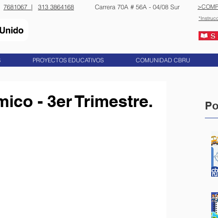
7681067 |
313 3864168
​​Carrera 70A # 56A - 04/08 Sur
>COMP
*Instruc
S
PROYECTOS EDUCATIVOS
COMUNIDAD CBRU
ico - 3er Trimestre.
Po