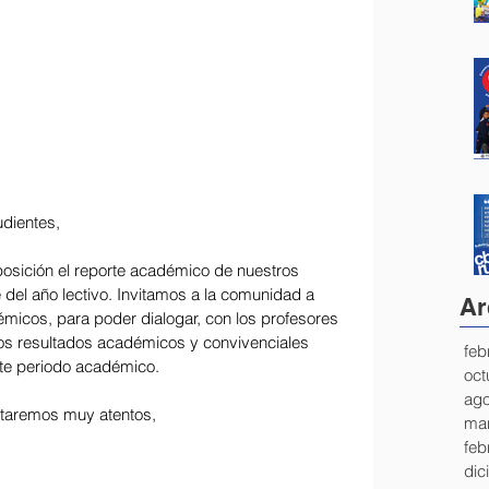
udientes,
osición el reporte académico de nuestros 
e del año lectivo. Invitamos a la comunidad a 
Ar
démicos, para poder dialogar, con los profesores 
los resultados académicos y convivenciales 
feb
ste periodo académico.
oct
ago
staremos muy atentos,
mar
feb
dic