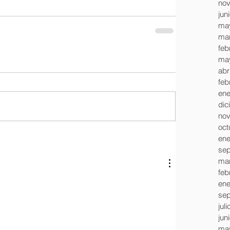
nov
jun
ma
mar
feb
ma
abr
feb
ene
dic
nov
oct
ene
sep
mar
feb
ene
sep
jul
jun
ma