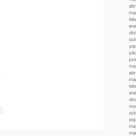
abr
mar
feb
ene
dic
oct
sep
jul
jun
ma
abr
mar
feb
ene
dic
nov
ar
oct
sep
ma
mar