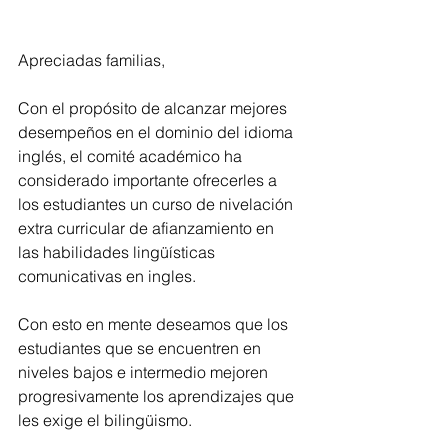
Apreciadas familias,
Con el propósito de alcanzar mejores 
desempeños en el dominio del idioma 
inglés, el comité académico ha 
considerado importante ofrecerles a 
los estudiantes un curso de nivelación 
extra curricular de afianzamiento en 
las habilidades lingüísticas 
comunicativas en ingles.
Con esto en mente deseamos que los 
estudiantes que se encuentren en 
niveles bajos e intermedio mejoren 
progresivamente los aprendizajes que 
les exige el bilingüismo.