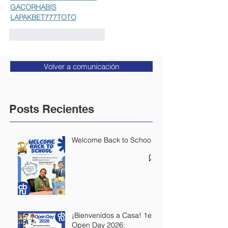
GACORHABIS
LAPAKBET777TOTO
Me gusta
Reaccionar
Volver a comunicación
Posts Recientes
Welcome Back to School
¡Bienvenidos a Casa! 1er
Open Day 2026: