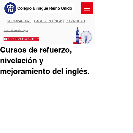
>COMPARTIR<
|
PAGOS EN LÍNEA*
|
PRIVACIDAD
*Instrucciones de pagos
Cursos de refuerzo,
nivelación y
mejoramiento del inglés.