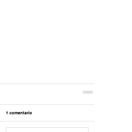
1 comentario